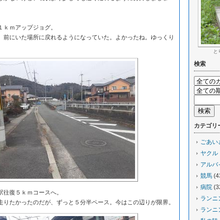
１ｋｍアップジョグ。
前にいた場所に戻れるようになっていた。よかったね。ゆっくり
と
検索
カテゴリ
ごあい
ヤクル
アルバ
競馬
(4
病院
(3
駅往復５ｋｍコースへ。
ランニ
りたかったのだが、ずっと５分半ペース。今はこの辺りが限界。
ランニ