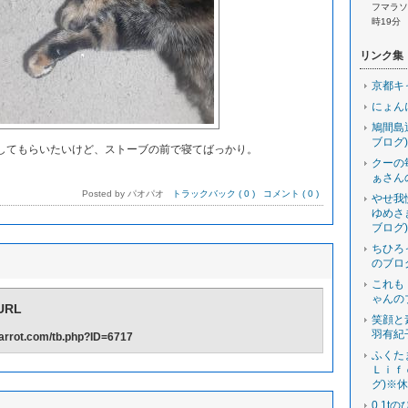
フマラソン
時19分
リンク集
京都キ
にょん
鳩間島
ブログ)
てもらいたいけど、ストーブの前で寝てばっかり。
クーの
ぁさん
Posted by パオパオ
トラックバック ( 0 )
コメント ( 0 )
やせ我
ゆめさ
ブログ)
ちひろ
のブロ
これも
ゃんの
RL
笑顔と
羽有紀
-carrot.com/tb.php?ID=6717
ふくた
Ｌｉｆ
グ)※
0.1t