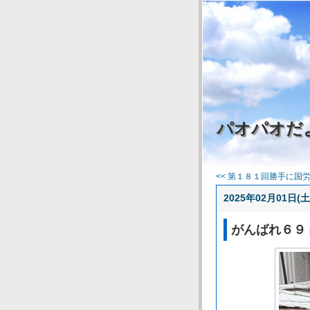
パオパオだ
<< 第１８１回勝手に国労応
2025年02月01日(土
がんばれ６９