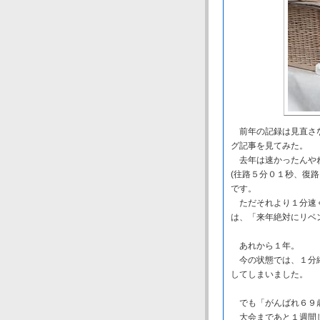
前年の記録は見直さな
グ記事を見てみた。
去年は速かったんやね
(往路５分０１秒、復
です。
ただそれより１分速く
は、「来年絶対にリベ
あれから１年。
今の状態では、１分縮
してしまいました。
でも「がんばれ６９
大会まであと１週間し