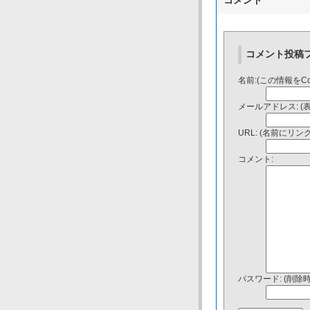
コメント
コメント投稿
名前:(この情報をC
メールアドレス: (
URL: (名前にリ
コメント:
パスワード: (削除