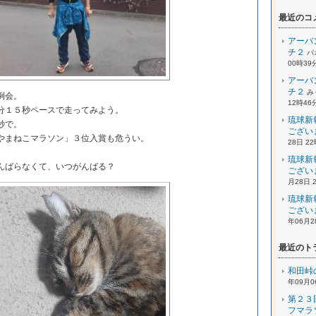
最近のコ
アーバ
チ２
パ
00時39
アーバ
チ２
み
会例会。
12時46
１５秒ペースで走ってみよう。
琉球新
秒で。
ござい
まねこマラソン」３位入賞も危うい。
28日 2
琉球新
んばらなくて、いつがんばる？
ござい
月28日 
琉球新
ござい
年06月2
最近のト
和田峠
年09月0
第２３
フマラ