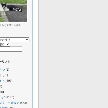
りあえず最下位脱出
ーリスト
さつ
(1)
ト
(51)
イト
(393)
3)
26)
ング
(2185)
ング・出張販売
(563)