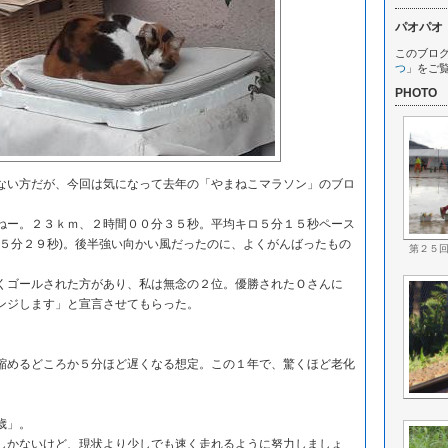
パオパオ
このブロ
つ
」をご
PHOTO
い方だが、今回は気になって去年の「やまねこマラソン」のブロ
ー。２３ｋｍ、２時間００分３５秒。平均キロ５分１５秒ペース
路５分２９秒)。後半強い向かい風だったのに、よくがんばったもの
第２５
ゴールされた方があり、私は無念の２位。優勝されたＯさんに
ンジします」と宣言させてもらった。
めるどころか５分ほど遅くなる想定。この１年で、驚くほど老化
歳」。
かないけど、現状より少しでも速く走れるように努力しましょ