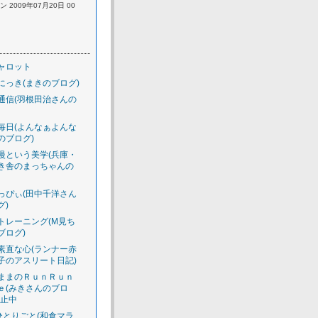
 2009年07月20日 00
ャロット
にっき(まきのブログ)
通信(羽根田治さんの
毎日(よんなぁよんな
のブログ)
慢という美学(兵庫・
き舎のまっちゃんの
っぴぃ(田中千洋さん
グ)
トレーニング(M見ち
ブログ)
素直な心(ランナー赤
子のアスリート日記)
ままのＲｕｎＲｕｎ
ｅ(みきさんのブロ
休止中
のひとりごと(和倉マラ