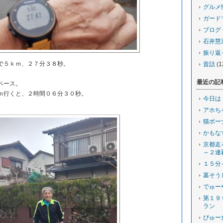
グルメ
ガード
ブログ
石井慧
振り返
で５ｋｍ、２７分３８秒。
昔話
(1
最近の記
ペース。
行くと、２時間０６分３０秒。
今日は
アホち
猫ボー
かもな
京都走
～２連
１５分
墓そう
でゅー
第１９
ラン
ぴゅー