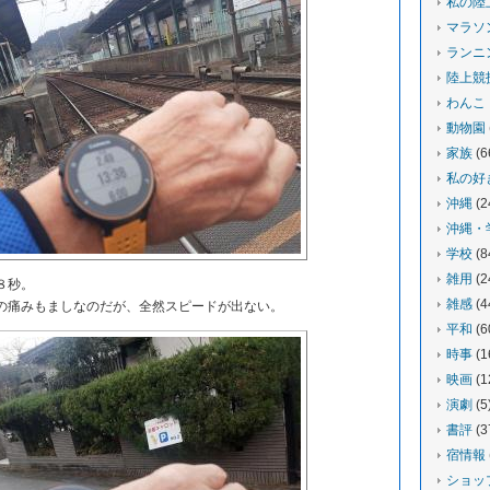
私の陸
マラソ
ランニ
陸上競
わんこ
動物園
家族
(6
私の好
沖縄
(2
沖縄・
学校
(8
雑用
(2
８秒。
雑感
(4
痛みもましなのだが、全然スピードが出ない。
平和
(6
時事
(1
映画
(1
演劇
(5
書評
(3
宿情報
ショッ