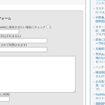
ソンス
ラステ
(いり
中野勇
フォーム
闘争団
オカ～
ookieに保存させたい場合にチェック
)
記 (
ブログ
表示はされません)
田舎に
ー750
ンクされて利用されます)
京都府
芳沢あ
地のな
をつく
ハッチ
晴徨雨
さんの
お元気
員・山
グ)
時に利用)
hashi
のツイ
国鉄闘