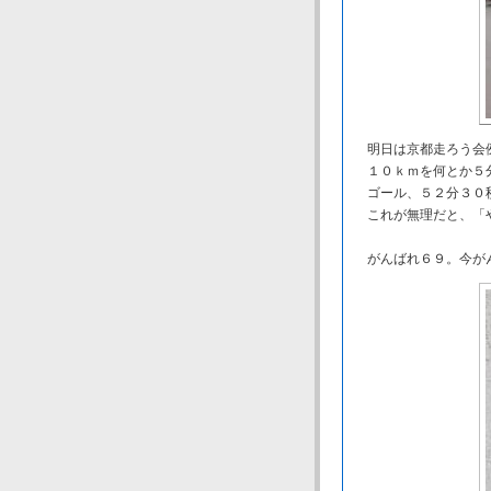
明日は京都走ろう
１０ｋｍを何とか５分
ゴール、５２分３０
これが無理だと、「や
がんばれ６９。今が