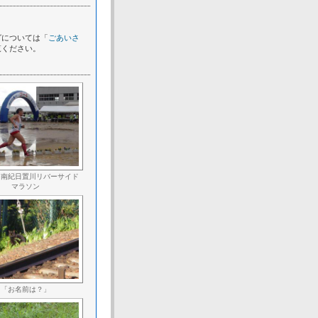
グについては「
ごあいさ
覧ください。
回南紀日置川リバーサイド
マラソン
「お名前は？」