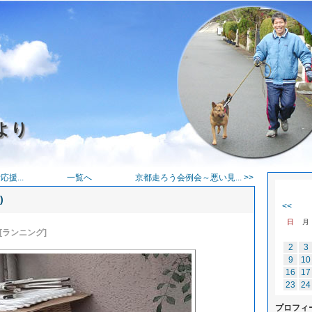
より
援...
一覧へ
京都走ろう会例会～悪い見... >>
)
<<
日
月
[ランニング]
2
3
9
10
16
17
23
24
プロフィ