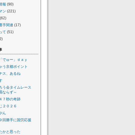
情報
(90)
マン
(221)
(62)
選手関連
(17)
って
(51)
2)
事
「でゅー」ｄａｙ
ゃう京都ポイント
ナス、あるね
す
ろう会タイムレース
覇ならず～
４７秒の奇跡
じ２０２６
やん
９回勝手に国労応援
たかと思った