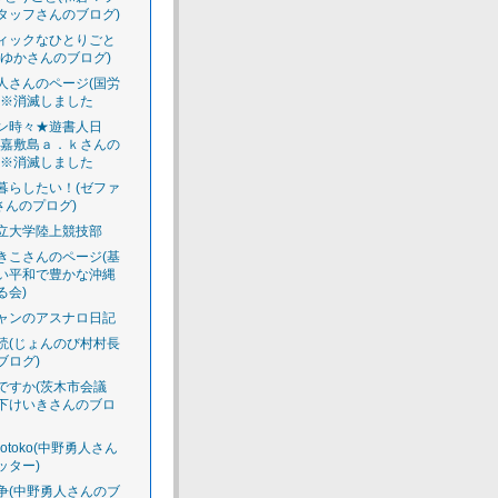
タッフさんのブログ)
ィックなひとりごと
えゆかさんのブログ)
人さんのページ(国労
)※消滅しました
ン時々★遊書人日
渡嘉敷島ａ．ｋさんの
)※消滅しました
暮らしたい！(ゼファ
さんのプログ)
立大学陸上競技部
きこさんのページ(基
い平和で豊かな沖縄
る会)
ャンのアスナロ日記
読(じょんのび村村長
ブログ)
ですか(茨木市会議
下けいきさんのブロ
luotoko(中野勇人さん
ッター)
争(中野勇人さんのブ