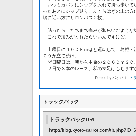
いつもカバンにシップを入れて持ち歩いて
ったあとにシップ貼り。ふくらはぎの上の方
腱に近い方にサロンパス２枚。
貼ったら、たちまち痛みが和らいだような
これで痛みがとれたらいいんですけど。
土曜日に４００ｋｍほど運転して、島根・
００が立て続け。
翌日曜日は、朝から本命の２０００ｍＳＣ
２日で３本のレース、私の左足はもちます
Posted by パオパオ
トラ
トラックバック
トラックバックURL
http://blog.kyoto-carrot.com/tb.php?ID=