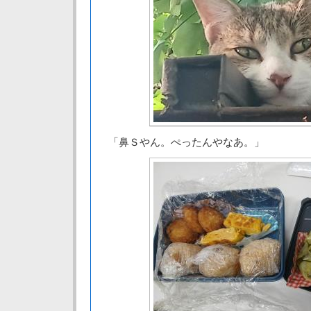
「鼻Ｓやん。ぺったんやなあ。」