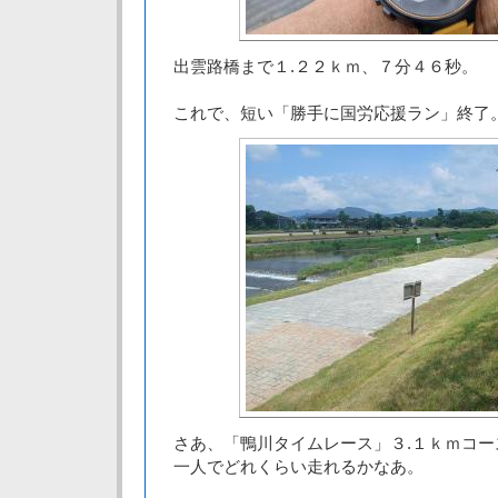
出雲路橋まで１.２２ｋｍ、７分４６秒。
これで、短い「勝手に国労応援ラン」終了
さあ、「鴨川タイムレース」３.１ｋｍコー
一人でどれくらい走れるかなあ。