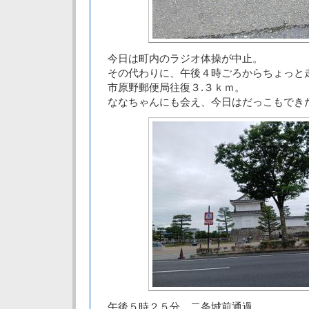
今日は町内のラジオ体操が中止。
その代わりに、午後４時ごろからちょっと
市原野郵便局往復３.３ｋｍ。
ななちゃんにも会え、今日はだっこもでき
午後５時２５分、二条城前通過。