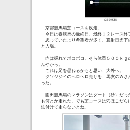
(2350KB)
京都競馬場芝コースを疾走。
今日は春競馬の最終日。最終１２レース終
思っていたより希望者が多く、直射日光下
と入場。
内は掘れてボコボコ。そら体重５００ｋｇ
んやから。
これは足を愚ねるかもと思い、大外へ。
クソジジイのヘロヘロ走りを、馬友のＷさ
った。
園田競馬場のマラソンはダート（砂）だっ
も何とか走れた。でも芝コースは穴ぼこだら
鉄付けて走らないとね。