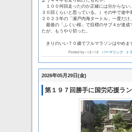
１００何回走ったのか正確には分からない
３０回くらいと思っている。）その中で途中
２０２３年の「瀬戸内海タートル」一度だけ
最後の「ふくい桜」で目標のサブ４が達成
たが、もうやり切った。
きりのいい７０歳でフルマラソンはやめま
Posted by パオパオ
パーマリンク
トラ
2026年05月29日(金)
第１９７回勝手に国労応援ラ