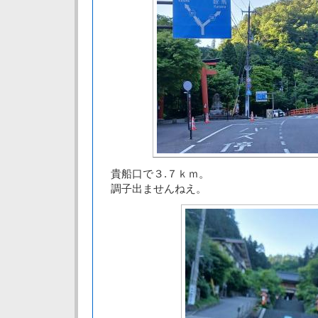
貴船口で３.７ｋｍ。
調子出ませんねえ。