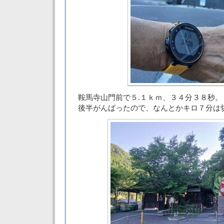
鞍馬寺山門前で５.１ｋｍ、３４分３８秒。
後半がんばったので、なんとかキロ７分は