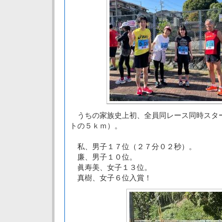
うちの家族史上初、全員同レース同時スタ
トの５ｋｍ）。
私、男子１７位（２７分０２秒）。
廉、男子１０位。
眞寿美、女子１３位。
真樹、女子６位入賞！