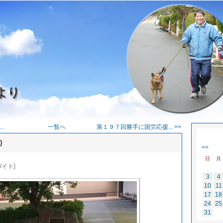
より
..
一覧へ
第１９７回勝手に国労応援... >>
)
<<
日
月
バイト]
3
4
10
11
17
18
24
25
31