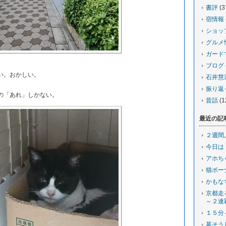
書評
(3
宿情報
ショッ
グルメ
ガード
ブログ
い。おかしい。
石井慧
振り返
の「あれ」しかない。
昔話
(1
最近の記
２週間
今日は
アホち
猫ボー
かもな
京都走
～２連
１５分
墓そう