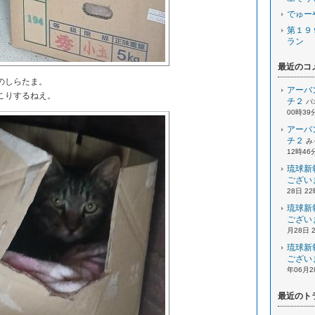
でゅー
第１９
ラン
最近のコ
のしらたま。
アーバ
こりするねえ。
チ２
パ
00時39
アーバ
チ２
み
12時46
琉球新
ござい
28日 2
琉球新
ござい
月28日 
琉球新
ござい
年06月2
最近のト