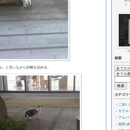
第1
ジ
「
検索
」と言いながら距離を詰める。
カテゴリ
ごあい
ヤクル
アルバ
競馬
(4