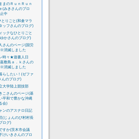
ままのＲｕｎＲｕｎ
ｅ(みきさんのブロ
休止中
のひとりごと(和倉マラ
タッフさんのブログ)
ィックなひとりごと
えゆかさんのブログ)
人さんのページ(国労
)※消滅しました
ン時々★遊書人日
渡嘉敷島ａ．ｋさんの
)※消滅しました
暮らしたい！(ゼファ
さんのプログ)
立大学陸上競技部
きこさんのページ(基
い平和で豊かな沖縄
る会)
ャンのアスナロ日記
読(じょんのび村村長
ブログ)
ですか(茨木市会議
下けいきさんのブロ