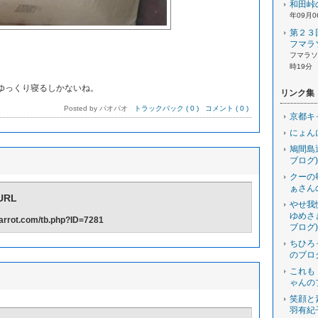
和田峠
年09月0
第２３
フマラ
フマラソン
。
時19分
ゆっくり寝るしかないね。
リンク集
Posted by パオパオ
トラックバック ( 0 )
コメント ( 0 )
京都キ
にょん
鳩間島
ブログ)
クーの
ぁさん
RL
やせ我
ゆめさ
-carrot.com/tb.php?ID=7281
ブログ)
ちひろ
のブロ
これも
ゃんの
笑顔と
羽有紀