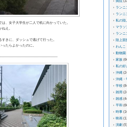
病院
(3
ランニ
ランニ
私の陸
は、女子大学生が二人で机に向かっていた。
マラソ
かねえ。
ランニ
すきに、ダッシュで逃げて行った。
陸上競
いったらよかったのに。
わんこ
動物園
---------------------------------------------------
家族
(6
私の好
沖縄
(2
沖縄・
学校
(8
雑用
(2
雑感
(4
平和
(6
時事
(1
映画
(1
演劇
(5