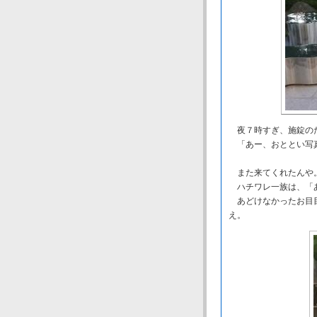
夜７時すぎ、施錠のた
「あー、おととい写
また来てくれたんや
ハチワレ一族は、「あ
あどけなかったお目目
え。