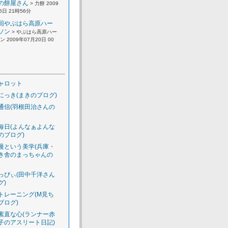
の餅屋さん
> 力餅 2009
6日 21時56分
回やぶはら高原ハー
ソン
> やぶはら高原ハー
 2009年07月20日 00
ャロット
にっき(まきのブログ)
通信(羽根田治さんの
毎日(よんなぁよんな
のブログ)
慢という美学(兵庫・
き舎のまっちゃんの
っぴぃ(田中千洋さん
グ)
トレーニング(M見ち
ブログ)
素直な心(ランナー赤
子のアスリート日記)