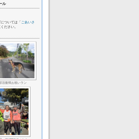
ール
グについては「
ごあいさ
覧ください。
部活復帰お祝いラン