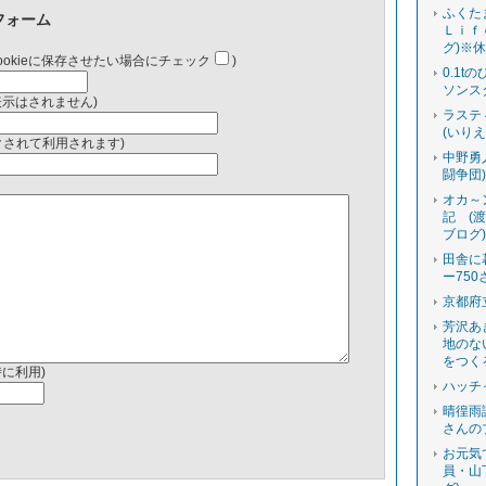
ふくた
フォーム
Ｌｉｆ
グ)※
ookieに保存させたい場合にチェック
)
0.1t
ソンス
表示はされません)
ラステ
(いり
ンクされて利用されます)
中野勇
闘争団
オカ～
記 (
ブログ
田舎に
ー750
京都府
芳沢あ
地のな
をつく
時に利用)
ハッチ
晴徨雨
さんの
お元気
員・山