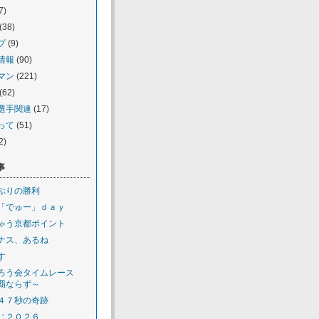
7)
(38)
プ
(9)
情報
(90)
マン
(221)
(62)
選手関連
(17)
って
(51)
2)
事
ぶりの勝利
「でゅー」ｄａｙ
ゃう京都ポイント
ナス、あるね
す
ろう会タイムレース
覇ならず～
４７秒の奇跡
じ２０２６