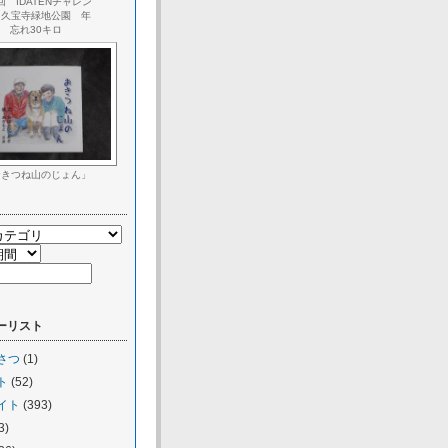
回 IDATENチャレン
 久宝寺緑地公園 年
忘れ30キロ
おきつね山のじょん」
ーリスト
さつ
(1)
ト
(52)
イト
(393)
3)