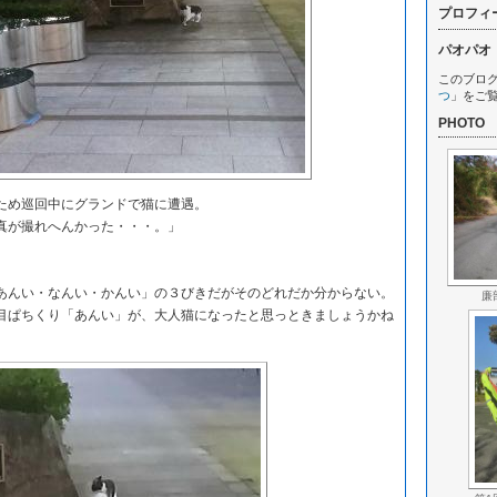
プロフィ
パオパオ
このブロ
つ
」をご
PHOTO
め巡回中にグランドで猫に遭遇。
真が撮れへんかった・・・。」
。
んい・なんい・かんい」の３びきだがそのどれだか分からない。
廉
ぱちくり「あんい」が、大人猫になったと思っときましょうかね