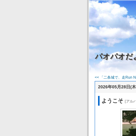
パオパオだ
<< 「二条城で、走Run N.
2026年05月28日(木
ようこそ
[アル